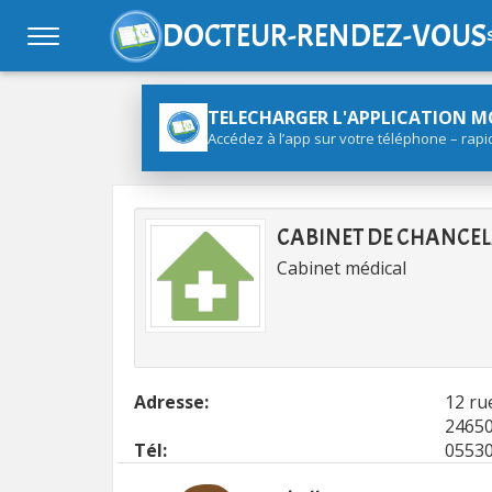
DOCTEUR-RENDEZ-VOUS
TELECHARGER L'APPLICATION M
Accédez à l’app sur votre téléphone – rapi
CABINET DE CHANCE
Cabinet médical
Adresse:
12 ru
2465
Tél:
0553