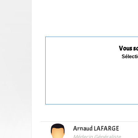
Vous s
Sélecti
Arnaud LAFARGE
Médecin Généraliste