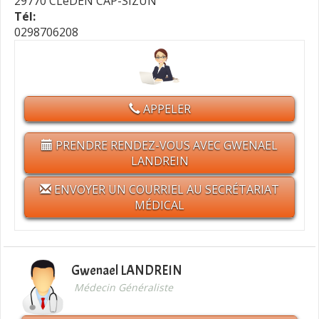
29770 CLéDEN CAP-SIZUN
Tél:
0298706208
APPELER
PRENDRE RENDEZ-VOUS AVEC GWENAEL
LANDREIN
ENVOYER UN COURRIEL AU SECRÉTARIAT
MÉDICAL
Gwenael LANDREIN
Médecin Généraliste