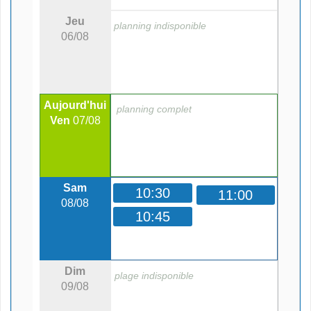
Jeu
planning indisponible
06/08
Aujourd'hui
planning complet
Ven
07/08
Sam
10:30
11:00
08/08
10:45
Dim
plage indisponible
09/08