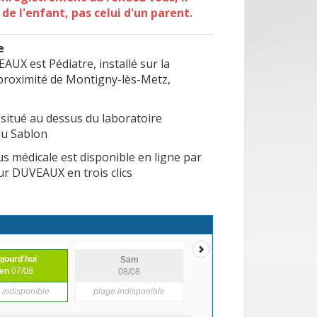
de l'enfant, pas celui d'un parent.
e
AUX est Pédiatre, installé sur la
oximité de Montigny-lès-Metz,
 situé a
u dessus du laboratoire
du Sablon
s médicale est disponible en ligne par
ur DUVEAUX en trois clics
jourd'hui
Sam
en
07/08
08/08
 indisponible
plage indisponible