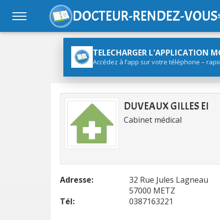
DOCTEUR-RENDEZ-VOUS
TELECHARGER L'APPLICATION M
Accédez à l’app sur votre téléphone – rapi
DUVEAUX GILLES EI
Cabinet médical
Adresse:
32 Rue Jules Lagneau
57000 METZ
Tél:
0387163221