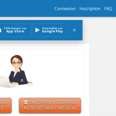
Connexion
Inscription
FAQ
Télécharger sur
Disponible sur
App Store
Google Play
OUS
ENVOYER UN COURRIEL
UX
AU SECRÉTARIAT MÉDICAL