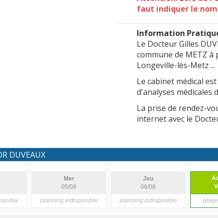
faut indiquer le nom 
Information Pratiqu
Le Docteur Gilles DUVE
commune de METZ à pr
Longeville-lès-Metz ...
Le cabinet médical est
d'analyses médicales 
La prise de rendez-vou
internet avec le Docte
c DR DUVEAUX
Au
Mer
Jeu
V
05/08
06/08
ponible
planning indisponible
planning indisponible
plage