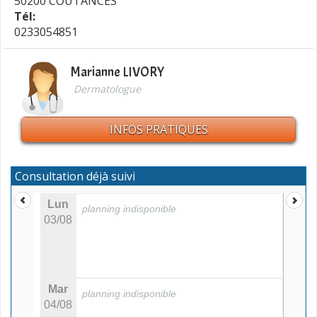
50200 COUTANCES
Tél:
0233054851
Marianne LIVORY
Dermatologue
INFOS PRATIQUES
Consultation déjà suivi
Lun
planning indisponible
03/08
Mar
planning indisponible
04/08